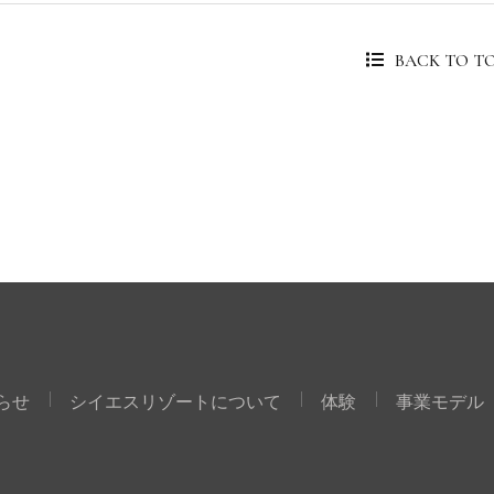
BACK TO T
らせ
シイエスリゾートについて
体験
事業モデル