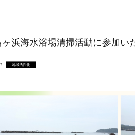
鳥ヶ浜海水浴場清掃活動に参加い
07
地域活性化