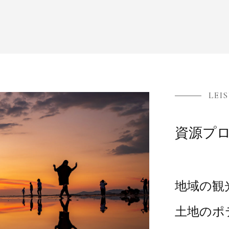
LEI
資源プ
地域の観
土地のポ